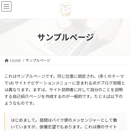
コ
ナ
ン
ビ
テ
ゲ
ン
ー
ツ
シ
へ
ョ
サンプルページ
ス
ン
キ
に
ッ
移
プ
動
HOME
サンプルページ
これはサンプルページです。同じ位置に固定され、(多くのテーマ
では) サイトナビゲーションメニューに含まれる点がブログ投稿と
は異なります。まずは、サイト訪問者に対して自分のことを説明
する自己紹介ページを作成するのが一般的です。たとえば以下の
ようなものです。
はじめまして。昼間はバイク便のメッセンジャーとして働
いていますが、俳優志望でもあります。これは僕のサイト