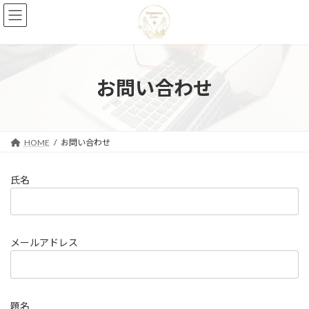
コ
ナ
ン
ビ
テ
ゲ
ン
ー
ツ
シ
へ
ョ
お問い合わせ
ス
ン
キ
に
ッ
移
プ
動
HOME
お問い合わせ
氏名
メールアドレス
題名